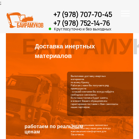
;
+7 (978) 707-70-45
+7 (978) 752-14-76
Круглосуточно и без выходных
БАИРАМУ
Доставка инертных
материалов
Выполняем доставку инертных
материалов
по всему Крыму.
Работая с нами Вы получаете ряд
преимуществ:
- в нашей компании Вы всегда найдёте
свободные самосвалы.
Если наша техника будет занята,
в момент Вашего обращения,мы
гарантировано поставим к Вам самосвалы
наших партнёров;
работаем по реальным
Мы не придумываем непонятных
наценок,поэтому наши цены всегда
ценам
максимально комфортные для
Заказчиков;